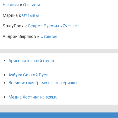
Наталия
к
Отзывы
Марина
к
Отзывы
StudyDocx
к
Секрет Буковы «Z» — зет.
Андрей Зырянов
к
Отзывы
Арихв категорий групп
Азбука Святой Руси
Всеясветная Грамота - материалы
Медиа Хостинг на ezar.ru