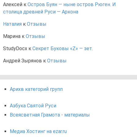
Алексей
к
Остров Буян — ныне остров Рюген. И
столица древней Руси — Аркона
Наталия
к
Отзывы
Марина
к
Отзывы
StudyDocx
к
Секрет Буковы «Z» — зет.
Андрей Зырянов
к
Отзывы
Арихв категорий групп
Азбука Святой Руси
Всеясветная Грамота - материалы
Медиа Хостинг на ezar.ru