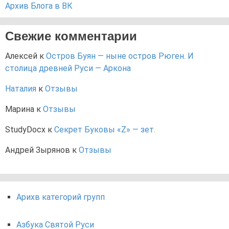
Архив Блога в ВК
Свежие комментарии
Алексей
к
Остров Буян — ныне остров Рюген. И
столица древней Руси — Аркона
Наталия
к
Отзывы
Марина
к
Отзывы
StudyDocx
к
Секрет Буковы «Z» — зет.
Андрей Зырянов
к
Отзывы
Арихв категорий групп
Азбука Святой Руси