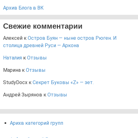
Архив Блога в ВК
Свежие комментарии
Алексей
к
Остров Буян — ныне остров Рюген. И
столица древней Руси — Аркона
Наталия
к
Отзывы
Марина
к
Отзывы
StudyDocx
к
Секрет Буковы «Z» — зет.
Андрей Зырянов
к
Отзывы
Арихв категорий групп