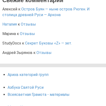
Свежие комментарии
Алексей
к
Остров Буян — ныне остров Рюген. И
столица древней Руси — Аркона
Наталия
к
Отзывы
Марина
к
Отзывы
StudyDocx
к
Секрет Буковы «Z» — зет.
Андрей Зырянов
к
Отзывы
Арихв категорий групп
Азбука Святой Руси
Всеясветная Грамота - материалы