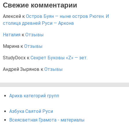
Свежие комментарии
Алексей
к
Остров Буян — ныне остров Рюген. И
столица древней Руси — Аркона
Наталия
к
Отзывы
Марина
к
Отзывы
StudyDocx
к
Секрет Буковы «Z» — зет.
Андрей Зырянов
к
Отзывы
Арихв категорий групп
Азбука Святой Руси
Всеясветная Грамота - материалы