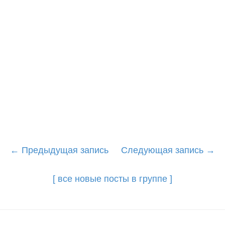
Post
←
Предыдущая запись
Следующая запись
→
navigation
[ все новые посты в группе ]