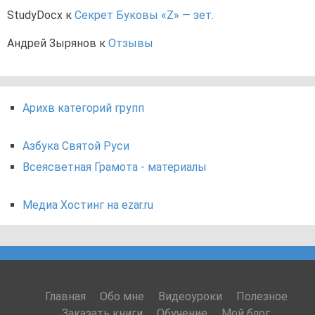
StudyDocx
к
Секрет Буковы «Z» — зет.
Андрей Зырянов
к
Отзывы
Арихв категорий групп
Азбука Святой Руси
Всеясветная Грамота - материалы
Медиа Хостинг на ezar.ru
Главная
Обо мне
Видеоуроки
Полезное
Заказать книги
Обучение
Мой блог