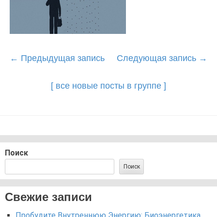
Post
←
Предыдущая запись
Следующая запись
→
navigation
[ все новые посты в группе ]
Поиск
Поиск
Свежие записи
Пробудите Внутреннюю Энергию: Биоэнергетика