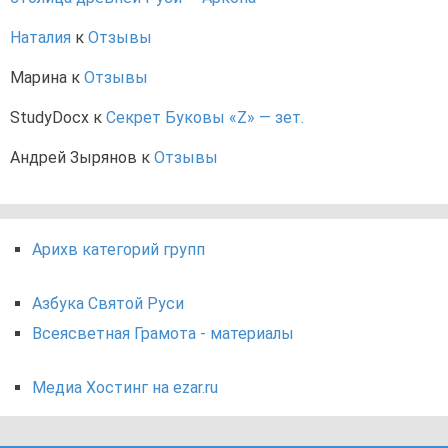
Наталия
к
Отзывы
Марина
к
Отзывы
StudyDocx
к
Секрет Буковы «Z» — зет.
Андрей Зырянов
к
Отзывы
Арихв категорий групп
Азбука Святой Руси
Всеясветная Грамота - материалы
Медиа Хостинг на ezar.ru