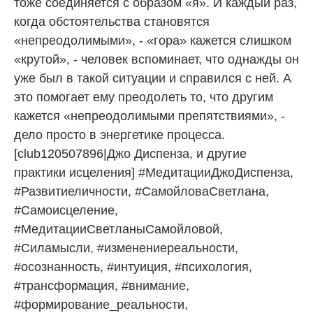
тоже соединяется с образом «я». И каждый раз,
когда обстоятельства становятся
«непреодолимыми», - «гора» кажется слишком
«крутой», - человек вспоминает, что однажды он
уже был в такой ситуации и справился с ней. А
это помогает ему преодолеть то, что другим
кажется «непреодолимыми препятствиями», -
дело просто в энергетике процесса.
[club120507896|Джо Диспенза, и другие
практики исцеления] #МедитацииДжоДиспенза,
#Развитиеличности, #СамойловаСветлана,
#Самоисцеление,
#МедитацииСветланыСамойловой,
#Силамысли, #изменениереальности,
#осознанность, #интуиция, #психология,
#трансформация, #внимание,
#формирование_реальности,