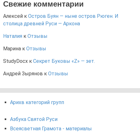
Свежие комментарии
Алексей
к
Остров Буян — ныне остров Рюген. И
столица древней Руси — Аркона
Наталия
к
Отзывы
Марина
к
Отзывы
StudyDocx
к
Секрет Буковы «Z» — зет.
Андрей Зырянов
к
Отзывы
Арихв категорий групп
Азбука Святой Руси
Всеясветная Грамота - материалы