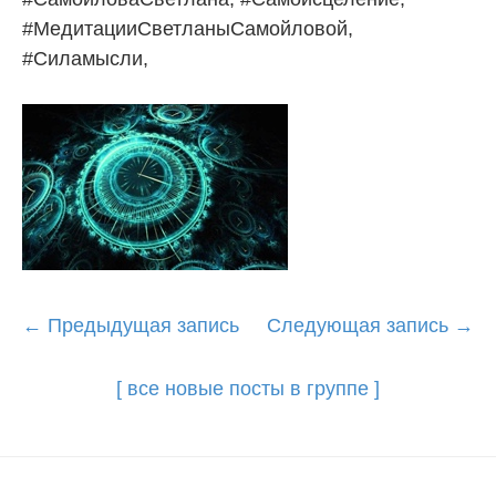
#МедитацииСветланыСамойловой,
#Силамысли,
Post
←
Предыдущая запись
Следующая запись
→
navigation
[ все новые посты в группе ]