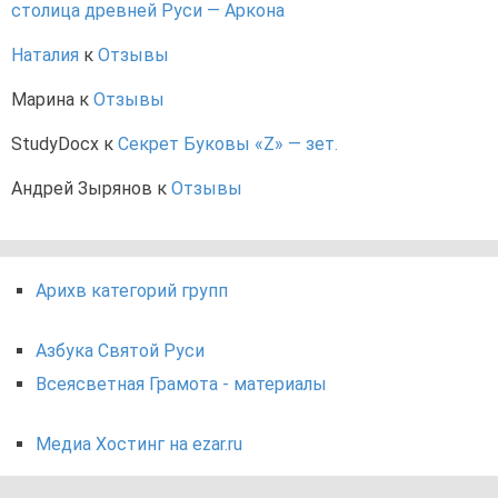
столица древней Руси — Аркона
Наталия
к
Отзывы
Марина
к
Отзывы
StudyDocx
к
Секрет Буковы «Z» — зет.
Андрей Зырянов
к
Отзывы
Арихв категорий групп
Азбука Святой Руси
Всеясветная Грамота - материалы
Медиа Хостинг на ezar.ru