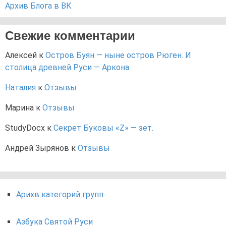
Архив Блога в ВК
Свежие комментарии
Алексей
к
Остров Буян — ныне остров Рюген. И
столица древней Руси — Аркона
Наталия
к
Отзывы
Марина
к
Отзывы
StudyDocx
к
Секрет Буковы «Z» — зет.
Андрей Зырянов
к
Отзывы
Арихв категорий групп
Азбука Святой Руси