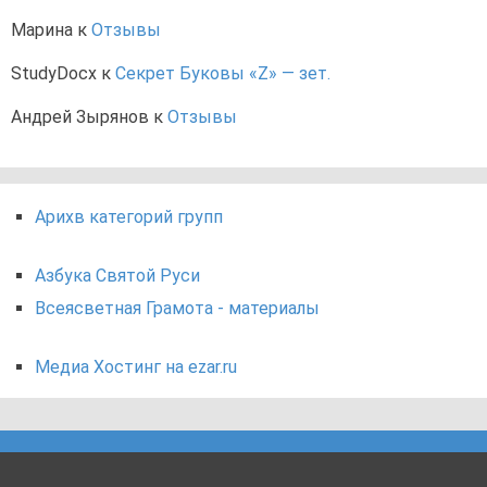
Марина
к
Отзывы
StudyDocx
к
Секрет Буковы «Z» — зет.
Андрей Зырянов
к
Отзывы
Арихв категорий групп
Азбука Святой Руси
Всеясветная Грамота - материалы
Медиа Хостинг на ezar.ru