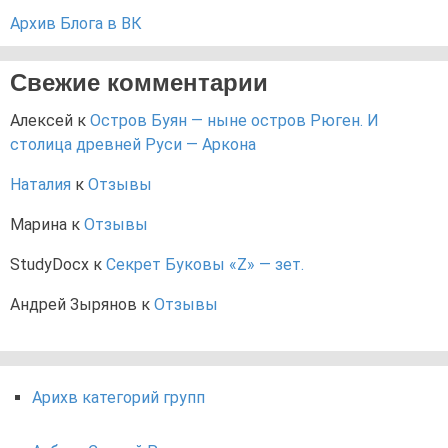
Архив Блога в ВК
Свежие комментарии
Алексей
к
Остров Буян — ныне остров Рюген. И
столица древней Руси — Аркона
Наталия
к
Отзывы
Марина
к
Отзывы
StudyDocx
к
Секрет Буковы «Z» — зет.
Андрей Зырянов
к
Отзывы
Арихв категорий групп