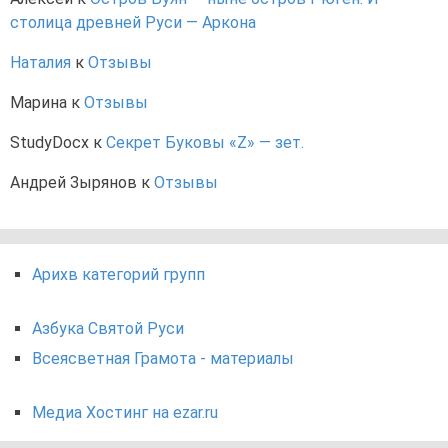
столица древней Руси — Аркона
Наталия
к
Отзывы
Марина
к
Отзывы
StudyDocx
к
Секрет Буковы «Z» — зет.
Андрей Зырянов
к
Отзывы
Арихв категорий групп
Азбука Святой Руси
Всеясветная Грамота - материалы
Медиа Хостинг на ezar.ru