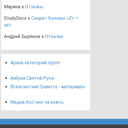
Марина
к
Отзывы
StudyDocx
к
Секрет Буковы «Z» —
зет.
Андрей Зырянов
к
Отзывы
Арихв категорий групп
Азбука Святой Руси
Всеясветная Грамота - материалы
Медиа Хостинг на ezar.ru