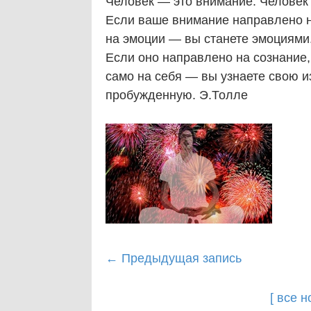
Человек — это внимание. Человек 
Если ваше внимание направлено на
на эмоции — вы станете эмоциями.
Если оно направлено на сознание,
само на себя — вы узнаете свою 
пробужденную. Э.Толле
Post
←
Предыдущая запись
navigation
[ все 