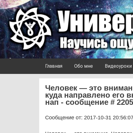
Skip to content
Университет Ноосферы
Главная
Обо мне
Видеоуроки
Человек — это внимани
куда направлено его 
нап - сообщение # 220
Сообщение от: 2017-10-31 20:56:0