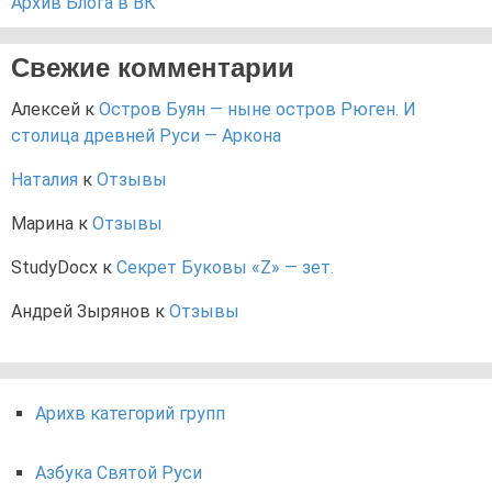
Архив Блога в ВК
Свежие комментарии
Алексей
к
Остров Буян — ныне остров Рюген. И
столица древней Руси — Аркона
Наталия
к
Отзывы
Марина
к
Отзывы
StudyDocx
к
Секрет Буковы «Z» — зет.
Андрей Зырянов
к
Отзывы
Арихв категорий групп
Азбука Святой Руси