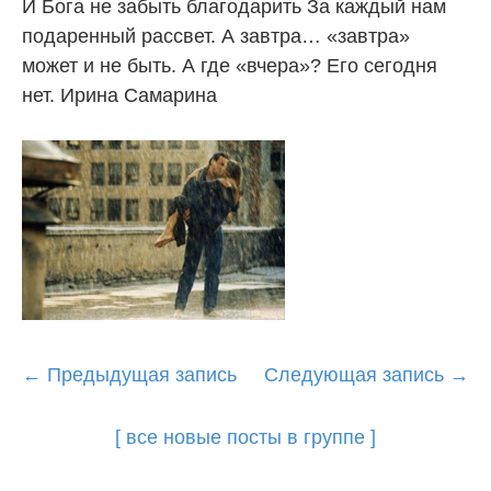
И Бога не забыть благодарить За каждый нам
подаренный рассвет. А завтра… «завтра»
может и не быть. А где «вчера»? Его сегодня
нет. Ирина Самарина
Post
←
Предыдущая запись
Следующая запись
→
navigation
[ все новые посты в группе ]