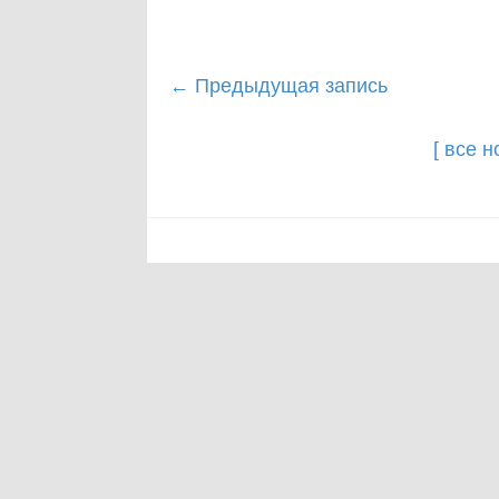
Post
←
Предыдущая запись
navigation
[ все 