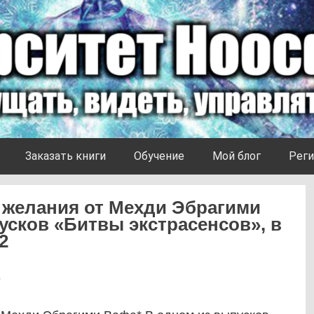
Заказать книги
Обучение
Мой блог
Реги
 желания от Мехди Эбрагими
усков «Битвы экстрасенсов», в
2
6