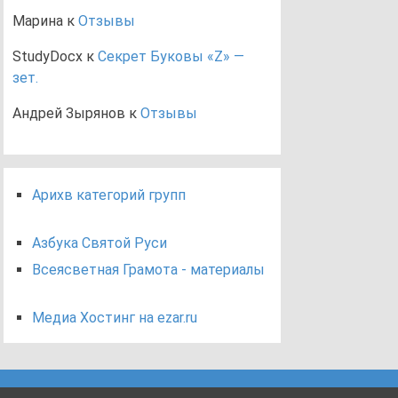
Марина
к
Отзывы
StudyDocx
к
Секрет Буковы «Z» —
зет.
Андрей Зырянов
к
Отзывы
Арихв категорий групп
Азбука Святой Руси
Всеясветная Грамота - материалы
Медиа Хостинг на ezar.ru