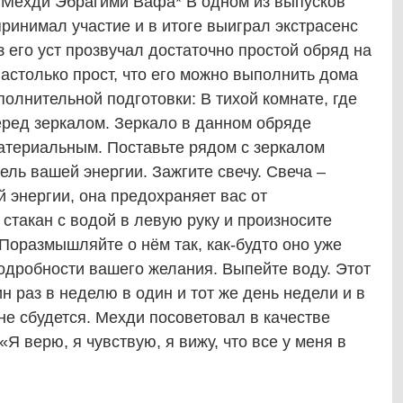
 Мехди Эбрагими Вафа* В одном из выпусков
принимал участие и в итоге выиграл экстрасенс
 его уст прозвучал достаточно простой обряд на
астолько прост, что его можно выполнить дома
полнительной подготовки: В тихой комнате, где
перед зеркалом. Зеркало в данном обряде
материальным. Поставьте рядом с зеркалом
тель вашей энергии. Зажгите свечу. Свеча –
 энергии, она предохраняет вас от
стакан с водой в левую руку и произносите
 Поразмышляйте о нём так, как-будто оно уже
одробности вашего желания. Выпейте воду. Этот
н раз в неделю в один и тот же день недели и в
не сбудется. Мехди посоветовал в качестве
 верю, я чувствую, я вижу, что все у меня в