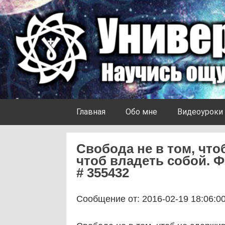
Skip to content
Университет Ноосферы
Главная
Обо мне
Видеоуроки
Свобода не в том, чтоб
чтоб владеть собой. 
# 355432
Сообщение от: 2016-02-19 18:06:0