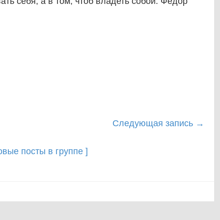
ать себя, а в том, чтоб владеть собой. Фёдор
Следующая запись
→
новые посты в группе ]