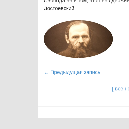
Свобода не в том, чтоб не сдержив
Достоевский
Post
←
Предыдущая запись
navigation
[ все 