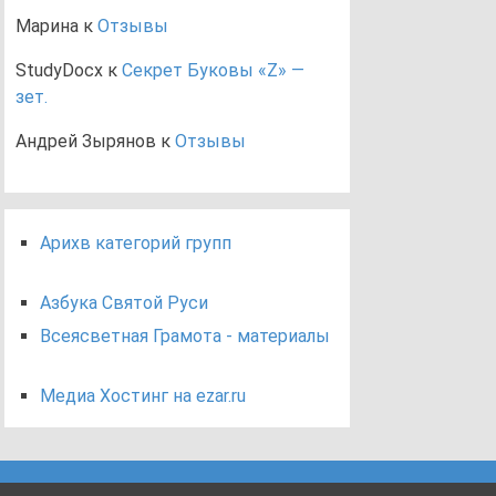
Марина
к
Отзывы
StudyDocx
к
Секрет Буковы «Z» —
зет.
Андрей Зырянов
к
Отзывы
Арихв категорий групп
Азбука Святой Руси
Всеясветная Грамота - материалы
Медиа Хостинг на ezar.ru