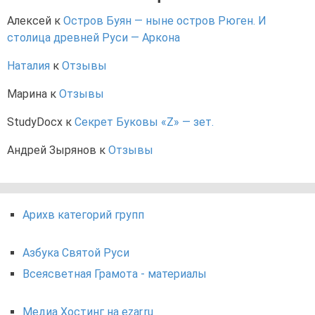
Алексей
к
Остров Буян — ныне остров Рюген. И
столица древней Руси — Аркона
Наталия
к
Отзывы
Марина
к
Отзывы
StudyDocx
к
Секрет Буковы «Z» — зет.
Андрей Зырянов
к
Отзывы
Арихв категорий групп
Азбука Святой Руси
Всеясветная Грамота - материалы
Медиа Хостинг на ezar.ru