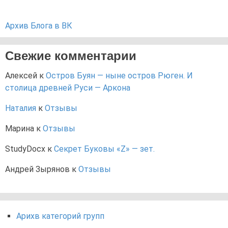
Архив Блога в ВК
Свежие комментарии
Алексей
к
Остров Буян — ныне остров Рюген. И
столица древней Руси — Аркона
Наталия
к
Отзывы
Марина
к
Отзывы
StudyDocx
к
Секрет Буковы «Z» — зет.
Андрей Зырянов
к
Отзывы
Арихв категорий групп