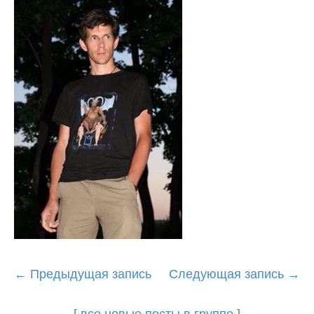
Post
←
Предыдущая запись
Следующая запись
→
navigation
[ все новые посты в группе ]