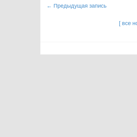
Post
←
Предыдущая запись
navigation
[ все 