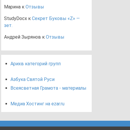
Марина
к
Отзывы
StudyDocx
к
Секрет Буковы «Z» —
зет.
Андрей Зырянов
к
Отзывы
Арихв категорий групп
Азбука Святой Руси
Всеясветная Грамота - материалы
Медиа Хостинг на ezar.ru