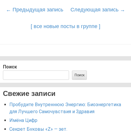
Post
←
Предыдущая запись
Следующая запись
→
navigation
[ все новые посты в группе ]
Поиск
Поиск
Свежие записи
Пробудите Внутреннюю Энергию: Биоэнергетика
для Лучшего Самочувствия и Здравия
Имёна Цифр
Секрет Буковы «Z» — зет.