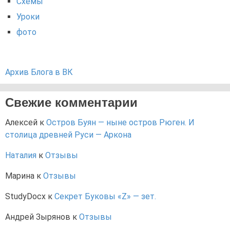
Схемы
Уроки
фото
Архив Блога в ВК
Свежие комментарии
Алексей
к
Остров Буян — ныне остров Рюген. И
столица древней Руси — Аркона
Наталия
к
Отзывы
Марина
к
Отзывы
StudyDocx
к
Секрет Буковы «Z» — зет.
Андрей Зырянов
к
Отзывы