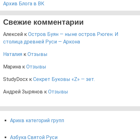
Архив Блога в ВК
Свежие комментарии
Алексей
к
Остров Буян — ныне остров Рюген. И
столица древней Руси — Аркона
Наталия
к
Отзывы
Марина
к
Отзывы
StudyDocx
к
Секрет Буковы «Z» — зет.
Андрей Зырянов
к
Отзывы
Арихв категорий групп
Азбука Святой Руси