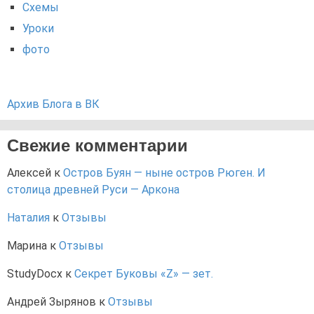
Схемы
Уроки
фото
Архив Блога в ВК
Свежие комментарии
Алексей
к
Остров Буян — ныне остров Рюген. И
столица древней Руси — Аркона
Наталия
к
Отзывы
Марина
к
Отзывы
StudyDocx
к
Секрет Буковы «Z» — зет.
Андрей Зырянов
к
Отзывы