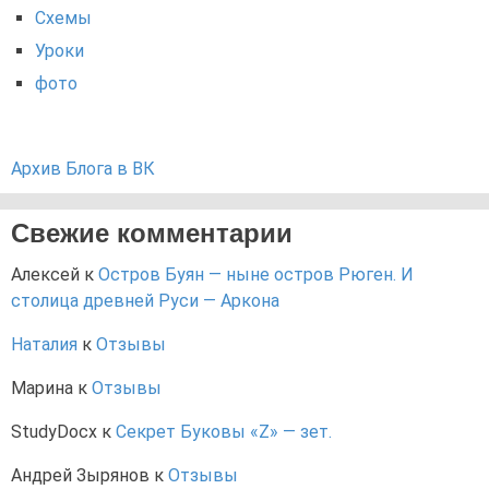
Схемы
Уроки
фото
Архив Блога в ВК
Свежие комментарии
Алексей
к
Остров Буян — ныне остров Рюген. И
столица древней Руси — Аркона
Наталия
к
Отзывы
Марина
к
Отзывы
StudyDocx
к
Секрет Буковы «Z» — зет.
Андрей Зырянов
к
Отзывы