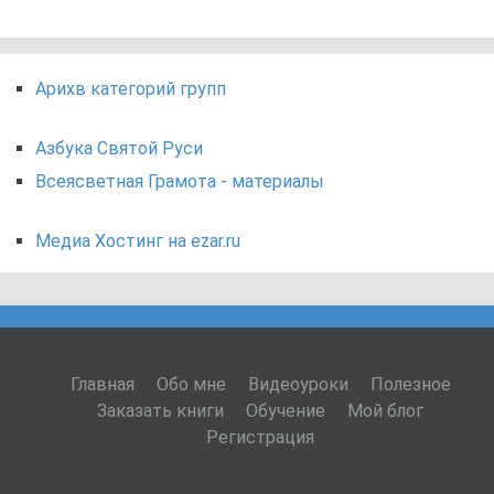
Арихв категорий групп
Азбука Святой Руси
Всеясветная Грамота - материалы
Медиа Хостинг на ezar.ru
Главная
Обо мне
Видеоуроки
Полезное
Заказать книги
Обучение
Мой блог
Регистрация