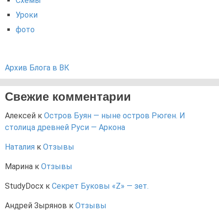
Схемы
Уроки
фото
Архив Блога в ВК
Свежие комментарии
Алексей
к
Остров Буян — ныне остров Рюген. И
столица древней Руси — Аркона
Наталия
к
Отзывы
Марина
к
Отзывы
StudyDocx
к
Секрет Буковы «Z» — зет.
Андрей Зырянов
к
Отзывы