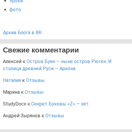
Уроки
фото
Архив Блога в ВК
Свежие комментарии
Алексей
к
Остров Буян — ныне остров Рюген. И
столица древней Руси — Аркона
Наталия
к
Отзывы
Марина
к
Отзывы
StudyDocx
к
Секрет Буковы «Z» — зет.
Андрей Зырянов
к
Отзывы