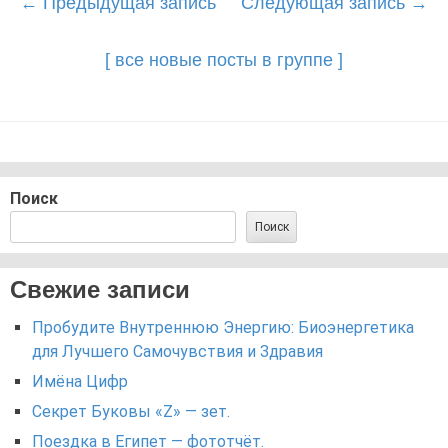
Post
←
Предыдущая запись
Следующая запись
→
navigation
[ все новые посты в группе ]
Поиск
Поиск
Свежие записи
Пробудите Внутреннюю Энергию: Биоэнергетика
для Лучшего Самочувствия и Здравия
Имёна Цифр
Секрет Буковы «Z» — зет.
Поездка в Египет — фототчёт.