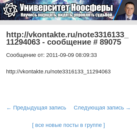
Skip to content
Университет Ноосферы
Menu
http://vkontakte.ru/note3316133_
11294063 - сообщение # 89075
Сообщение от: 2011-09-09 08:09:33
http://vkontakte.ru/note3316133_11294063
Post
←
Предыдущая запись
Следующая запись
→
navigation
[ все новые посты в группе ]