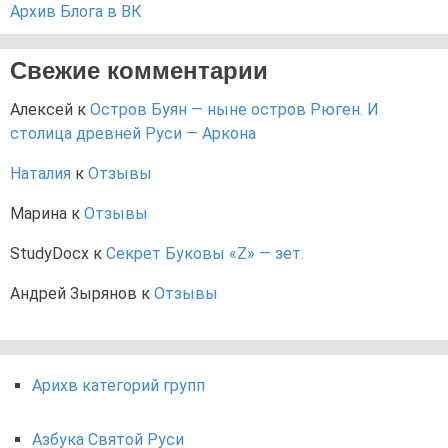
Архив Блога в ВК
Свежие комментарии
Алексей
к
Остров Буян — ныне остров Рюген. И
столица древней Руси — Аркона
Наталия
к
Отзывы
Марина
к
Отзывы
StudyDocx
к
Секрет Буковы «Z» — зет.
Андрей Зырянов
к
Отзывы
Арихв категорий групп
Азбука Святой Руси