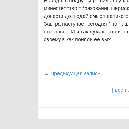
Народ,я с подругой решила поучас
минестерство образования Пермско
донести до людей смысл великого
Завтра наступает сегодня " но на
стороны.... И я так думаю ,что в 
своему,а как поняли ее вы?
Post
←
Предыдущая запись
navigation
[ все 