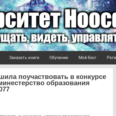
Заказать книги
Обучение
Мой блог
Реги
ешила поучаствовать в конкурсе
минестерство образования
077
2