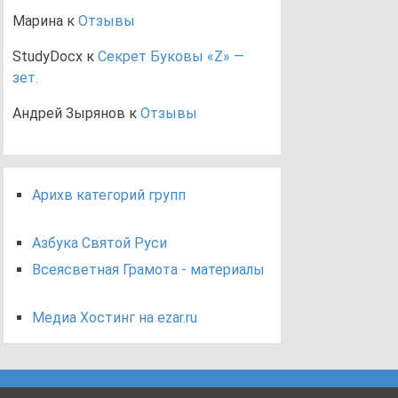
Марина
к
Отзывы
StudyDocx
к
Секрет Буковы «Z» —
зет.
Андрей Зырянов
к
Отзывы
Арихв категорий групп
Азбука Святой Руси
Всеясветная Грамота - материалы
Медиа Хостинг на ezar.ru