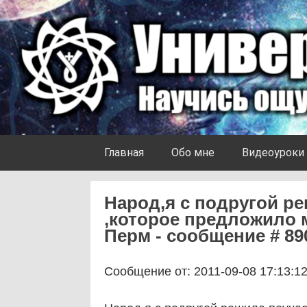
Skip to content
Университет Ноосферы
Главная
Обо мне
Видеоуроки
Народ,я с подругой р
,которое предложило 
Перм - сообщение # 89
Сообщение от: 2011-09-08 17:13:1