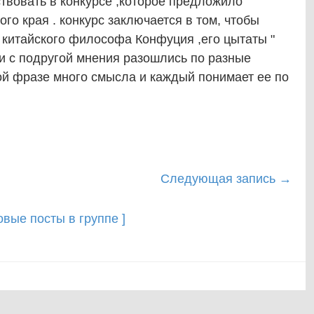
твовать в конкурсе ,которое предложило
го края . конкурс заключается в том, чтобы
 китайского философа Конфуция ,его цытаты "
ши с подругой мнения разошлись по разные
этой фразе много смысла и каждый понимает ее по
Следующая запись
→
новые посты в группе ]