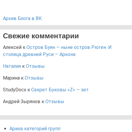
Архив Блога в ВК
Свежие комментарии
Алексей
к
Остров Буян — ныне остров Рюген. И
столица древней Руси — Аркона
Наталия
к
Отзывы
Марина
к
Отзывы
StudyDocx
к
Секрет Буковы «Z» — зет.
Андрей Зырянов
к
Отзывы
Арихв категорий групп