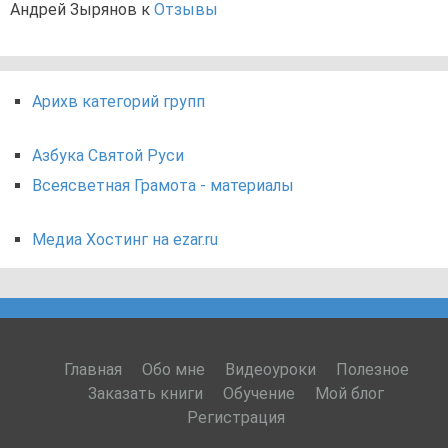
Андрей Зырянов
к
Отзывы
Арихв категорий групп
Азбука Святой Руси
Всеясветная Грамота - материалы
Медиа Хостинг на ezar.ru
Главная
Обо мне
Видеоуроки
Полезное
Заказать книги
Обучение
Мой блог
Регистрация