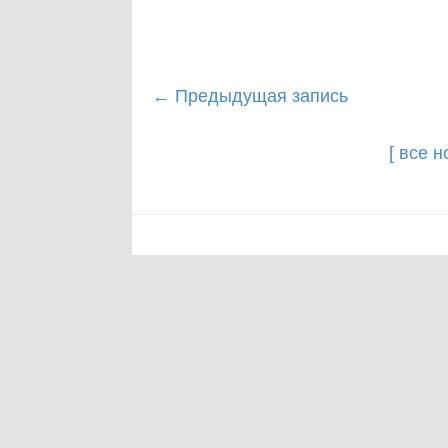
Post
←
Предыдущая запись
navigation
[ все 