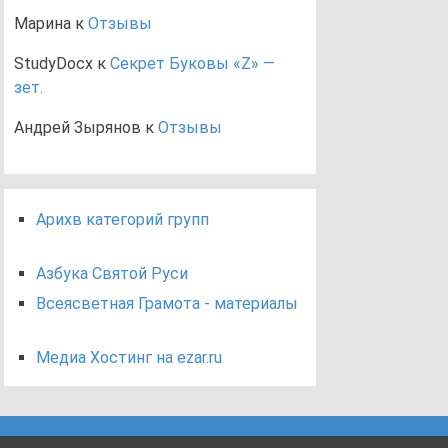
Марина
к
Отзывы
StudyDocx
к
Секрет Буковы «Z» —
зет.
Андрей Зырянов
к
Отзывы
Арихв категорий групп
Азбука Святой Руси
Всеясветная Грамота - материалы
Медиа Хостинг на ezar.ru