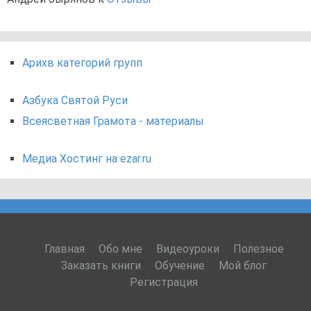
Арихв категорий групп
Азбука Святой Руси
Всеясветная Грамота - материалы
Медиа Хостинг на ezar.ru
Главная
Обо мне
Видеоуроки
Полезное
Заказать книги
Обучение
Мой блог
Регистрация