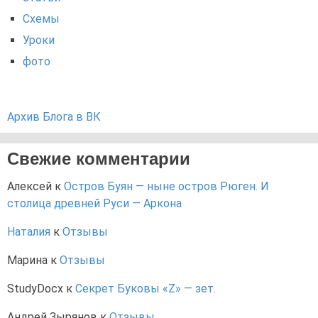
Схемы
Уроки
фото
Архив Блога в ВК
Свежие комментарии
Алексей
к
Остров Буян — ныне остров Рюген. И
столица древней Руси — Аркона
Наталия
к
Отзывы
Марина
к
Отзывы
StudyDocx
к
Секрет Буковы «Z» — зет.
Андрей Зырянов
к
Отзывы