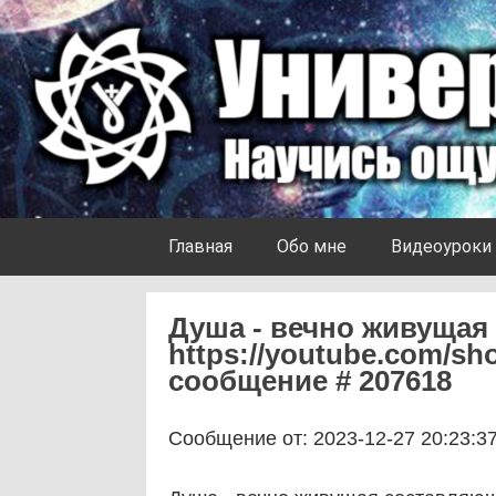
Skip to content
Университет Ноосферы
Главная
Обо мне
Видеоуроки
Душа - вечно живущая
https://youtube.com/sh
сообщение # 207618
Сообщение от: 2023-12-27 20:23:3