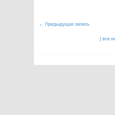
Post
←
Предыдущая запись
navigation
[ все 