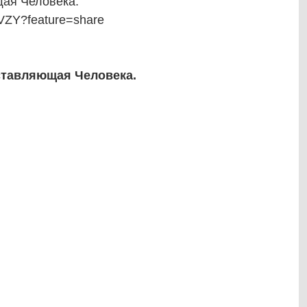
щая Человека:
dVZY?feature=share
ставляющая Человека.