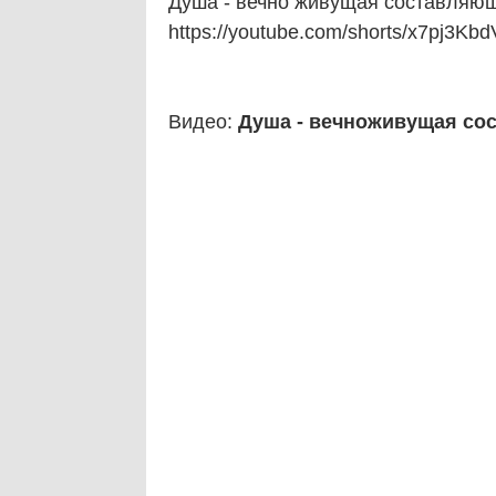
Душа - вечно живущая составляю
https://youtube.com/shorts/x7pj3Kb
Видео:
Душа - вечноживущая со