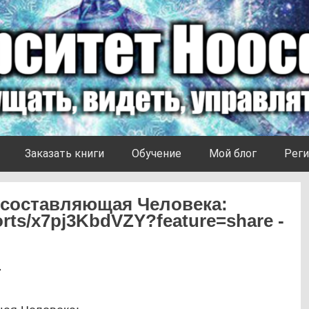
Заказать книги
Обучение
Мой блог
Реги
 составляющая Человека:
orts/x7pj3KbdVZY?feature=share -
7