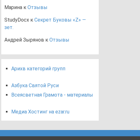
Марина
к
Отзывы
StudyDocx
к
Секрет Буковы «Z» —
зет.
Андрей Зырянов
к
Отзывы
Арихв категорий групп
Азбука Святой Руси
Всеясветная Грамота - материалы
Медиа Хостинг на ezar.ru