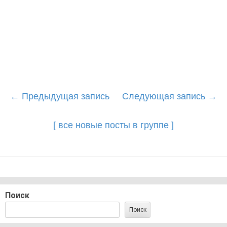
Post
←
Предыдущая запись
Следующая запись
→
navigation
[ все новые посты в группе ]
Поиск
Поиск