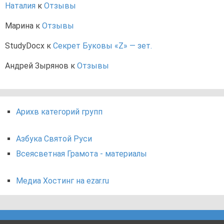
Наталия
к
Отзывы
Марина
к
Отзывы
StudyDocx
к
Секрет Буковы «Z» — зет.
Андрей Зырянов
к
Отзывы
Арихв категорий групп
Азбука Святой Руси
Всеясветная Грамота - материалы
Медиа Хостинг на ezar.ru