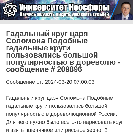
Skip to content
Университет Ноосферы
Menu
Гадальный круг царя
Соломона Подобные
гадальные круги
пользовались большой
популярностью в дореволю -
сообщение # 209896
Сообщение от: 2024-03-20 07:00:03
Гадальный круг царя Соломона Подобные гадальные круги пользовались большой популярностью в дореволюционной России. Для него нужно было всего-то нарисовать круг и взять пшеничное или рисовое зерно. В середине, так называемого круга царя Соломона, располагалось солнце, а по лучам-радиусам цифры. Методика гадания очень простая. Сначала надо точно и ясно сформулировать вопрос, произнести его вслух. Затем двумя пальцами (большим и указательным) правой руки взять одно просяное (или рисовое) зерно и бросить в центр рисунка. Оно упадет на какое-то число (если не получилось, то бросить еще раз), под номером данного числа и находят ответ на заданный вопрос. Всего в толкователе 100 ответов. 1 — С большим трудом окончишь, человече, дело свое, греха много. Сам ты, человече, виноват; признайся, чтоб тебе к убытку не пришло. 2 — Тревоги и сраму много наведут на тебя, человече: на кого гнев имеешь, берегись его, оклеветан будешь напрасно. 3 — На добро и на богатство ты, человече, обратись, только не должно мешать с медью; лучше так иметь. 4 — Бог помощник твой есть. Ты не печалься, человече, ни о чем, не бойся: дорога твоя добра будет, от врагов спасен будешь. 5 — Перестань ты, человече, зло делать людям, да не испытаешь сам того. Обманут будешь врагами своими; терпи до конца, силен будешь. 6 — Будет тебе, человече, как ты хочешь; по желанию твоему будешь иметь, но не скоро; увидишь. 7 — Скоро будет у тебя, человече, радость: будешь иметь много хорошего. Путь твой добр и радостен. 8 — От болезни на здоровье, от печали на радость обратит тебя Господь Бог твой; обратит тебя на дела добрые. 9 — Не суетись! Не будет тебе, человече, того, чего ты хочешь; исправь путь твой. О ком думал, он не жив в пути и не возвратится к тебе. 10 — Суть печали твои на радость приидут тебе, человече, напротив; путь твой неправый, с корыстью, а другой с радостью, третий честен будет; Бог тебе помощник. 11 — Враги твои бороться будут. 12 — Даст тебе Господь дар велик, отколе ты ожидаешь: много добра сотворил, человече; Бог дарует тебе все блага. 13 — Не получишь ты, человече, чего ты хочешь, но иному дано будет, а не тебе; он ведает правду, а ты забываешь; лучше бы с правдою молиться, а в злые дела не вступать. 14 — Труд твой вотще будет тебе, сотвори обещание Богу; подаст тебе милость, спасет тебя Бог и помилует от всякого зла. 15 — Всех почитай, братство люби. Бога бойся, царя чти. 16 — Проси Господа Бога твоего; что просишь, то дастся тебе. 17 — Отложи, человече, всякую злобу и всякое коварство, и лицемерие, и зависть, и всякое злословие. 18 — То, чего ты просишь, не дастся тебе. 19 — Да будет украшением вашим не внешнее плетение волос, не золотые уборы или нарядность в одежде. 20 — Не возносись, человече, и не погубит тебя то. 21 — Говорят: мы играли вам на свирели, а вы не плясали; мы пели вам печальные песни, а вы не рыдали. 22 — Надежда твоя не поможет тебе, потому как на себя надеешься, а не на Бога. 23 — Не бойся ничего, человече, что тебе надобно будет претерпеть. 24 — Отправляйся в путь свой; Бог тебе поможет. 25 — Перестань гневаться, человече, и оставь ярость; не ревнуй до того, чтобы делать зло. 26 — Много врагов имеешь; остерегайся их. 27 — Каждый видит, что и мудрые умирают, равно как и невежды, и бессмысленные погибают и оставляют имущество свое другим. 28 — Чего желаешь ты, человече, то придет к тебе. 29 — Ты будешь есть от трудов рук твоих; блажен ты, и благо тебе. 30 — Помощь придет тебе от Бога, человече; начинай свое дело. 31 — Даст тебе Господь то, чего ты желаешь. 32 — Пусть душа твоя ожидает Господа более, нежели стражи утра. 33 — Не исполнится твое желание никогда, человече. 34 — Славьте Господа, ибо Он благ; ибо вовек милость Его. 35 — Приходит уже время твое, человече, и добро тебе будет. 36 — Чем выше взбираешься, тем больнее падать; помни об этом. 37 — Они говорят против тебя нечестиво; суетное замышляют враги твои. 38 — Господь поддерживает всех падающих и возвращает всех низверженных. 39 — Господь Бог избавит тебя от врагов твоих, к нему прибегай. 40 — Если простишь обидевшим тебя, человече, то не достигнет тебя зло; если не сотворишь людям зла, то и сам от зла не пострадаешь и узришь во все дни благие. 41 — Веруй Богу твоему всем сердцем твоим: Он избавит тебя от недугов твоих, и ты получишь желаемое. 42 — Дерзай и не бойся ты, человече: помогжет тебе Бог по прощению твоему. 43 — Не ходи в путь твой, человече: много врагов имеешь, берегись ты их. Хочешь оленя поймать за рога, а он давно в поле ушел; имей надежду на Бога, а не на людей, и ты, человече, не надейся на себя и на силу свою, не беспокойся об этом деле, печаль будешь иметь. 44 — Труд без пользы ты, человече, будешь себе иметь. 45 — Не бойся ты, человече: добра твоя надежда будет тебе. 46 — Нет тебе добра, человече, но поношение великое будет. 47 — Покайся и воздержись от злого и не обличен будешь от Бога. 48 — Забудет то он, что ты скрыл; подожди немного, твое будет. 49 — Благодать от Бога будет тебе, человече, вскоре. 50 — Лучше делай ты, человече, добро людям и не осуждай их; лучше тебе будет. 51 — Злых мыслей много ты имеешь, человече, на людей, не исполняй их; как лодка плавает на море, так мысль твоя после осуществится на самом деле. 52 — Сопротивляйся ты, человече: восстанут на тебя и не одолеют тебя; не бойся, человече: БОГ тебе помощник, Он наставит тебя на путь правды; иди на врагов своих: будешь силен, да поможет тебе Бог победить. 53 — Скоро совершится дело твое по твоему желанию. 54 — Обратится дело твое на другое; только не делай ты этого, от недругов не уйдешь. Печаль твоя и убыток от своих. 55 — Опасайся ты, человече, остерегися и отрезвися, ибо многим людям чинишь зло; не твори зла, и сам во зле не пострадаешь. 56 — Благодать Божия посетит тебя, и возрадуешься ты, человече; суд твой велик будет, и говорю: творят над тобою худое; молись Богу, не победят тебя враги твои. 57 — Покой, здравие и радость ты, человече, себе найдешь; радуйся; около тебя добра много, польза тебе будет. 58 — Всем сердцем покайся Господу Богу твоему. Он услышит тебя, человече: не бойся врагов твоих ближних, человече; крепись, и не ссорься с врагом, лучше тебе будет. 59 — Как поведет Бог от злых, так и тебя, человече, избавит, спасет Господь и помилует, и ты, человече, молись Богу: добро тебе будет, а на злые дела решаться берегись. 60 — Моли Господа твоего, и исполнится желание твое, кипит сердце по первой жизни, и будет тебе добро и радость. 61 — Не пекись ты, человече, ни о чем: будет тебе так, как ты хочешь; уже корабль на море снаряжен, ожидает тишину; человече, положись на волю Божию, польза тебе будет, и родственники живы, желают лицо твое видеть радостное. 62 — Чего хочешь, человече, то и получишь; чего ради плаваешь против воды, берегись и ты, человече, добываешь корысти от всякого злого нападения. 63 — Услышит Господь молитву твою, и возвеселишься радостию великою, и что ты думаешь, то тебе не дано теперь; подожди немного; Бог даст, только покорись: на кого гнев имеешь, а он о тебе очень печалится. 64 — Врагов твоих не бойся, человече, не учинят тебе зла: молись Богу, Он тебя помилует и избавит от врагов твоих и от восстающих на тебя. 65 — Явно придет дело твое, и очень спешить будешь; враги твои падут пред тобою, тебя спасет Бог от всех врагов твоих, и победишь их. 66 — Возрадуешься всем сердцем твоим в добром деле твоем; имеешь ты у себя великого благодетеля; о чем ты Его станешь просить, ни в чем не откажет. 67 — Готов путь твой, и врата отверсты, и уста твои спешат только молиться Богу: мысль твоя сбудется с великою радостию. 68 — Не право дело твое, на него же ты хочешь идти, человече, зло есть, и тебе, человече, от злого дела лучше уклониться. 69 — Изменится дело твое, друг твой лукавит перед тобой, человече, не смотри на льстящих тебе: опасно с ними вступать в разговоры. 70 — Помыслами добрыми исполнен ты, человече, к добрым людям; а злым ты творишь великую радость. 71 — От печали к радости ты, человече, придешь; все у тебя будет, будешь иметь много добра; и станут кланяться враги твои. 72 — Суть злое на доброе, от смерти к жизни обратит тебя Господь Бог твой; о чем милости Божией просишь, и ты дело твое узришь с радостию; не унывай, но на Бога уповай. 73 — На работу твою всякая лень нападает и не совершит дело твое скоро. 74 — Смутился ты, человече; много о том возвеселишься, молитва твоя услышана перед Богом, и дело твое доброе будет; только не падай духом: радость придет только к доброму. 75 — Сокровище твое, человече, ясно будет тебе: если чести желаешь, скоро исполнится желание твое. 76 — Не исполнится, человече, желание твое никогда. 77 — Добра много будет тебе, человече, только молись Богу за недругов твоих; недруга слушаешь, а оба под твоей рукой; если простишь их, добро тебе будет. 78 — Совершенною и теплою верою ищи единого Бога: Он есть помощник всем, творящим волю Его. 79 — Добро ты мыслишь, человече. Господь Бог придет к тебе, за тебя Бог заступится, и будешь иметь добра много и радости. 80 — Приходит уже упование твое, человече, и добро тебе будет. 81 — Хочешь с высоты упасть в яму глубокую, и ты мыслишь идти в путь твой; только зло есть, подожди немного. 82 — Моли Господа Бога твоего, не бойся; если добра ты у него просишь, то воздастся тебе. 83 — То, чего ты хочешь, человече, не дано будет тебе, иному дастся сие. 84 — Не будь высокомерным, человече; да не погубишь данного от Бога таланта. 85 — Надежда твоя нетверда будет, если надеялся ты на себя, а не на помощь Всевышнего Бога. 86 — Иди в путь твой, поспеши: поможет тебе Бог во всякое время. 87 — Много врагов восстают на тебя: берегись их. 88 — Прав ты, человече, и править будешь. 89 — Чего ты желаешь, человече, то придет тебе на свет твой. 90 — Помощь имеешь ты, человече, от Бога: твори, если ты замыслил доброе. 91 — Воистину в них иметь будешь крепкую и великую надежду. 92 — Не сомневайся, молись Господу Богу твоему, и исполнит Господь все желания твои. 93 — Если пойдешь на свет, потом все знать будешь. 94 — Свет должен видеть ты, человече, в людях; только не твори сего зла. 95 —