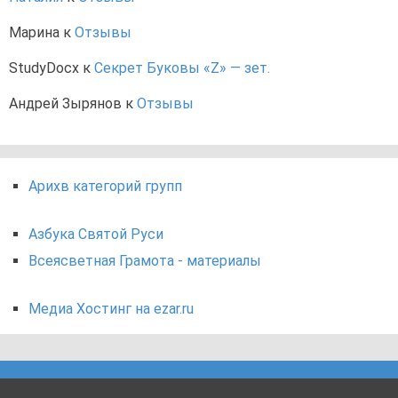
Марина
к
Отзывы
StudyDocx
к
Секрет Буковы «Z» — зет.
Андрей Зырянов
к
Отзывы
Арихв категорий групп
Азбука Святой Руси
Всеясветная Грамота - материалы
Медиа Хостинг на ezar.ru