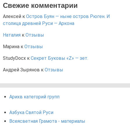
Свежие комментарии
Алексей
к
Остров Буян — ныне остров Рюген. И
столица древней Руси — Аркона
Наталия
к
Отзывы
Марина
к
Отзывы
StudyDocx
к
Секрет Буковы «Z» — зет.
Андрей Зырянов
к
Отзывы
Арихв категорий групп
Азбука Святой Руси
Всеясветная Грамота - материалы