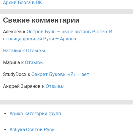
Архив Блога в ВК
Свежие комментарии
Алексей
к
Остров Буян — ныне остров Рюген. И
столица древней Руси — Аркона
Наталия
к
Отзывы
Марина
к
Отзывы
StudyDocx
к
Секрет Буковы «Z» — зет.
Андрей Зырянов
к
Отзывы
Арихв категорий групп
Азбука Святой Руси