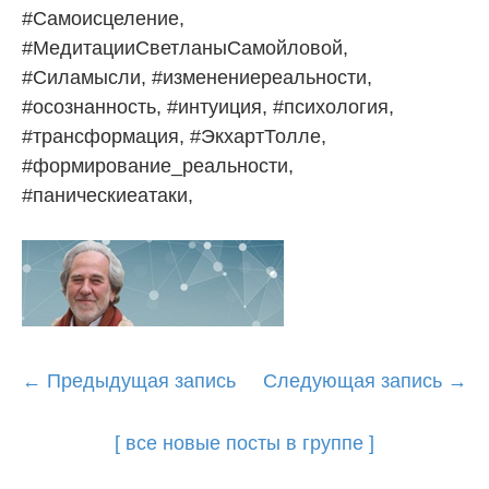
#Самоисцеление,
#МедитацииСветланыСамойловой,
#Силамысли, #изменениереальности,
#осознанность, #интуиция, #психология,
#трансформация, #ЭкхартТолле,
#формирование_реальности,
#паническиеатаки,
Post
←
Предыдущая запись
Следующая запись
→
navigation
[ все новые посты в группе ]