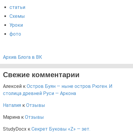
статьи
Схемы
Уроки
фото
Архив Блога в ВК
Свежие комментарии
Алексей
к
Остров Буян — ныне остров Рюген. И
столица древней Руси — Аркона
Наталия
к
Отзывы
Марина
к
Отзывы
StudyDocx
к
Секрет Буковы «Z» — зет.