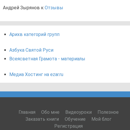
Андрей Зырянов
к
Отзывы
Арихв категорий групп
Азбука Святой Руси
Всеясветная Грамота - материалы
Медиа Хостинг на ezar.ru
Главная
Обо мне
Видеоуроки
Полезное
Заказать книги
Обучение
Мой блог
Регистрация