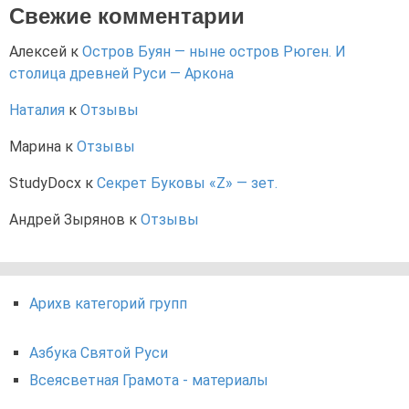
Свежие комментарии
Алексей
к
Остров Буян — ныне остров Рюген. И
столица древней Руси — Аркона
Наталия
к
Отзывы
Марина
к
Отзывы
StudyDocx
к
Секрет Буковы «Z» — зет.
Андрей Зырянов
к
Отзывы
Арихв категорий групп
Азбука Святой Руси
Всеясветная Грамота - материалы