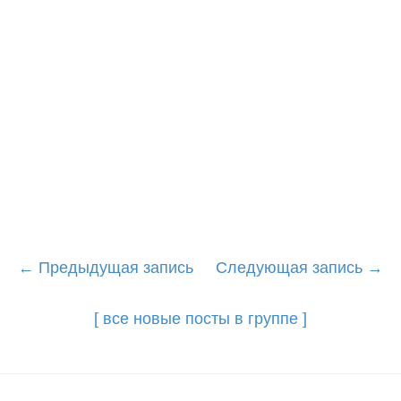
Post
←
Предыдущая запись
Следующая запись
→
navigation
[ все новые посты в группе ]