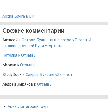
Архив Блога в ВК
Свежие комментарии
Алексей
к
Остров Буян — ныне остров Рюген. И
столица древней Руси — Аркона
Наталия
к
Отзывы
Марина
к
Отзывы
StudyDocx
к
Секрет Буковы «Z» — зет.
Андрей Зырянов
к
Отзывы
Арихв категорий групп