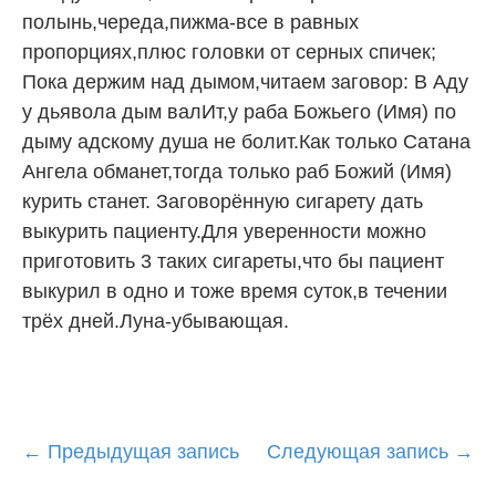
полынь,череда,пижма-все в равных
пропорциях,плюс головки от серных спичек;
Пока держим над дымом,читаем заговор: В Аду
у дьявола дым валИт,у раба Божьего (Имя) по
дыму адскому душа не болит.Как только Сатана
Ангела обманет,тогда только раб Божий (Имя)
курить станет. Заговорённую сигарету дать
выкурить пациенту.Для уверенности можно
приготовить 3 таких сигареты,что бы пациент
выкурил в одно и тоже время суток,в течении
трёх дней.Луна-убывающая.
Post
←
Предыдущая запись
Следующая запись
→
navigation