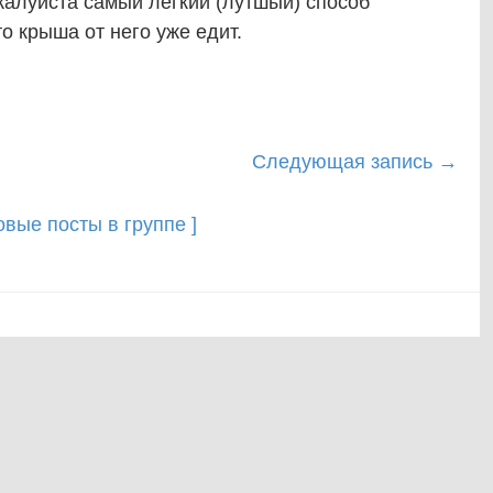
жалуйста самый лёгкий (лутшый) способ
о крыша от него уже едит.
Следующая запись
→
новые посты в группе ]