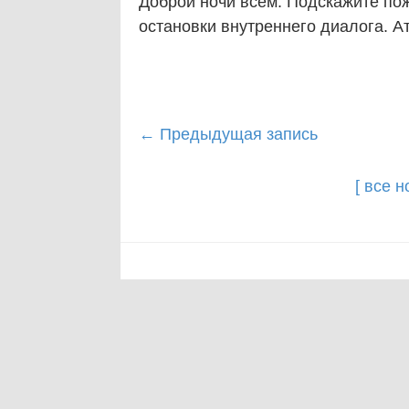
Доброй ночи всем. Подскажите по
остановки внутреннего диалога. Ат
Post
←
Предыдущая запись
navigation
[ все 