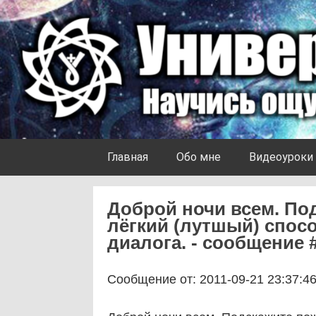
Skip to content
Университет Ноосферы
Главная
Обо мне
Видеоуроки
Доброй ночи всем. По
лёгкий (лутшый) спос
диалога. - сообщение 
Сообщение от: 2011-09-21 23:37:4