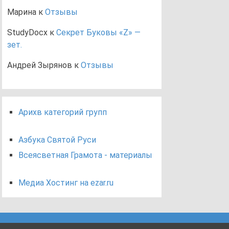
Марина
к
Отзывы
StudyDocx
к
Секрет Буковы «Z» —
зет.
Андрей Зырянов
к
Отзывы
Арихв категорий групп
Азбука Святой Руси
Всеясветная Грамота - материалы
Медиа Хостинг на ezar.ru