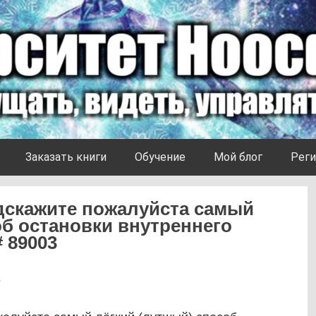
Заказать книги
Обучение
Мой блог
Реги
дскажите пожалуйста самый
об остановки внутреннего
# 89003
6