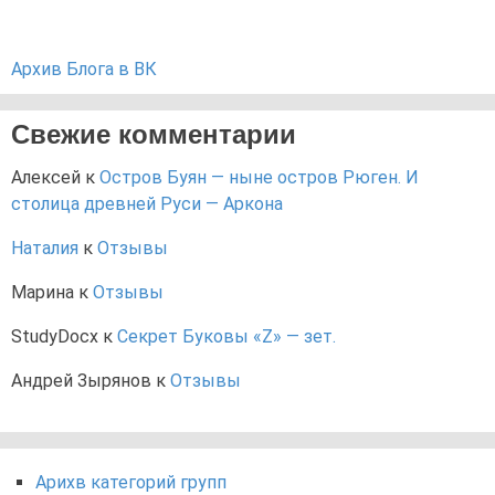
Архив Блога в ВК
Свежие комментарии
Алексей
к
Остров Буян — ныне остров Рюген. И
столица древней Руси — Аркона
Наталия
к
Отзывы
Марина
к
Отзывы
StudyDocx
к
Секрет Буковы «Z» — зет.
Андрей Зырянов
к
Отзывы
Арихв категорий групп