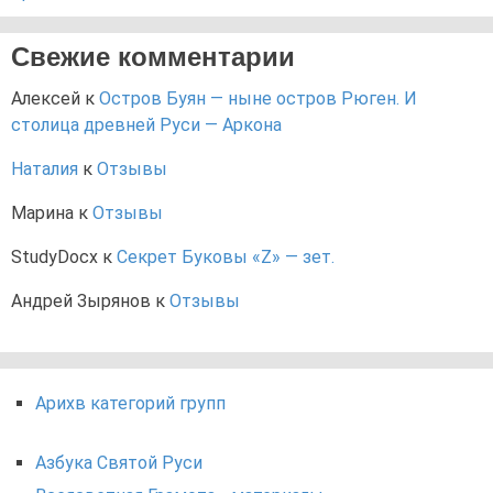
Свежие комментарии
Алексей
к
Остров Буян — ныне остров Рюген. И
столица древней Руси — Аркона
Наталия
к
Отзывы
Марина
к
Отзывы
StudyDocx
к
Секрет Буковы «Z» — зет.
Андрей Зырянов
к
Отзывы
Арихв категорий групп
Азбука Святой Руси