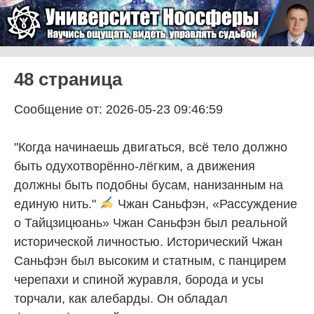
Skip to content
Университет Ноосферы
Menu
48 страница
Сообщение от: 2026-05-23 09:46:59
"Когда начинаешь двигаться, всё тело должно
быть одухотворённо-лёгким, а движения
должны быть подобны бусам, нанизанным на
единую нить."
Чжан Саньфэн, «Рассуждение
о Тайцзицюань» Чжан Саньфэн был реальной
исторической личностью. Исторический Чжан
Саньфэн был высоким и статным, с панцирем
черепахи и спиной журавля, борода и усы
торчали, как алебарды. Он обладал